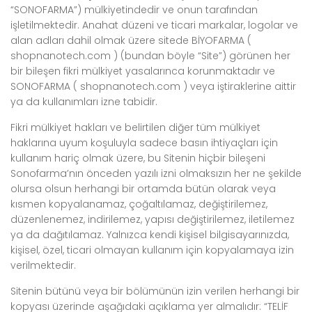
“SONOFARMA”) mülkiyetindedir ve onun tarafından
işletilmektedir. Anahat düzeni ve ticari markalar, logolar ve
alan adları dahil olmak üzere sitede BİYOFARMA (
shopnanotech.com ) (bundan böyle “Site”) görünen her
bir bileşen fikri mülkiyet yasalarınca korunmaktadır ve
SONOFARMA ( shopnanotech.com ) veya iştiraklerine aittir
ya da kullanımları izne tabidir.
Fikri mülkiyet hakları ve belirtilen diğer tüm mülkiyet
haklarına uyum koşuluyla sadece basın ihtiyaçları için
kullanım hariç olmak üzere, bu Sitenin hiçbir bileşeni
Sonofarma’nın önceden yazılı izni olmaksızın her ne şekilde
olursa olsun herhangi bir ortamda bütün olarak veya
kısmen kopyalanamaz, çoğaltılamaz, değiştirilemez,
düzenlenemez, indirilemez, yapısı değiştirilemez, iletilemez
ya da dağıtılamaz. Yalnızca kendi kişisel bilgisayarınızda,
kişisel, özel, ticari olmayan kullanım için kopyalamaya izin
verilmektedir.
Sitenin bütünü veya bir bölümünün izin verilen herhangi bir
kopyası üzerinde aşağıdaki açıklama yer almalıdır: “TELİF