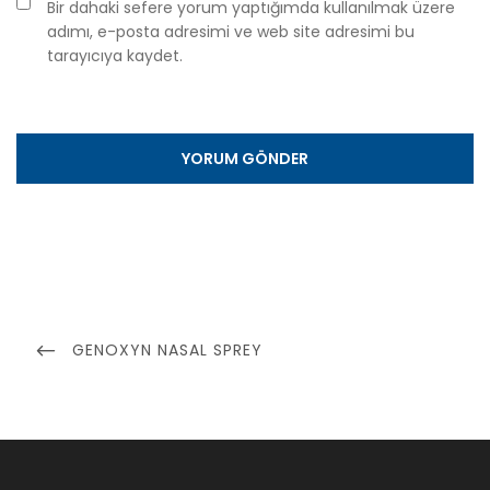
Bir dahaki sefere yorum yaptığımda kullanılmak üzere
adımı, e-posta adresimi ve web site adresimi bu
tarayıcıya kaydet.
Yazı
dolaşımı
PREVIOUS
GENOXYN NASAL SPREY
POST