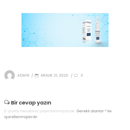
POSTED
ARALIK 21, 2020
/
/
0
ADMIN
ON
Bir cevap yazın
E-posta hesabınız yayımlanmayacak.
Gerekli alanlar
*
ile
işaretlenmişlerdir